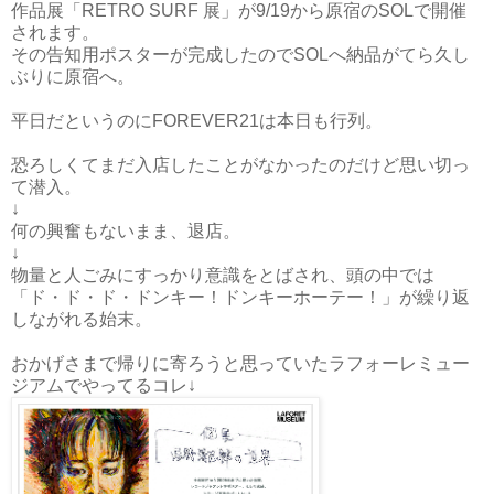
作品展「RETRO SURF 展」が9/19から原宿のSOLで開催
されます。
その告知用ポスターが完成したのでSOLへ納品がてら久し
ぶりに原宿へ。
平日だというのにFOREVER21は本日も行列。
恐ろしくてまだ入店したことがなかったのだけど思い切っ
て潜入。
↓
何の興奮もないまま、退店。
↓
物量と人ごみにすっかり意識をとばされ、頭の中では
「ド・ド・ド・ドンキー！ドンキーホーテー！」が繰り返
しながれる始末。
おかげさまで帰りに寄ろうと思っていたラフォーレミュー
ジアムでやってるコレ↓