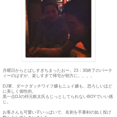
月曜日からとばしすぎちまったおー。23：30終了のパーテ
ィーのはずが、楽しすぎて帰宅が朝方に。。。。
DJ軍、ダークダッチワイフ嬢もニュイ嬢も、恐ろしいほど
に美しく個性的。
黒一点DJの枡元航太氏もじっとしてられないBOYでいい感
じ。
お客さんも可愛い子いっぱいで、名刺を手裏剣の如く投げ