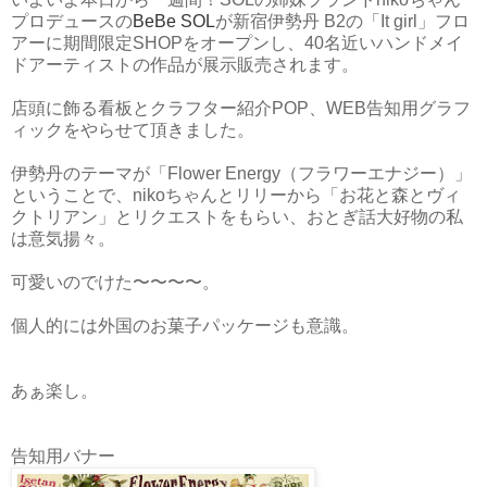
プロデュースの
BeBe SOL
が新宿伊勢丹 B2の「It girl」フロ
アーに期間限定SHOPをオープンし、40名近いハンドメイ
ドアーティストの作品が展示販売されます。
店頭に飾る看板とクラフター紹介POP、WEB告知用グラフ
ィックをやらせて頂きました。
伊勢丹のテーマが「Flower Energy（フラワーエナジー）」
ということで、nikoちゃんとリリーから「お花と森とヴィ
クトリアン」とリクエストをもらい、おとぎ話大好物の私
は意気揚々。
可愛いのでけた〜〜〜〜。
個人的には外国のお菓子パッケージも意識。
あぁ楽し。
告知用バナー