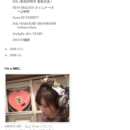
SOL×新宿伊勢丹 看板完成！
NEW ERA2010 タイムテーボ
ーは秘密
Guest DJ YASHIT!!
SOL×NAKISURF SHOWROOM
1stAnniv.Party
A hApPy nEw YEAH!
2010 DJ遍路
►
2009
(95)
►
2008
(4)
I'm a WAC.
ABOUT ME・なんでwacっていう