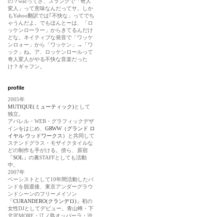
の？wacってさ、スラングで「奇人
変人」って意味なんだってサ。しか
もYahoo翻訳では｢不快な」ってでち
ゃうんだよ。でもほんとーは、「ロ
ッケンローラー」からきてるんだけ
どな。ネイティブな発音で「ワッケ
ンロォー」から「ワッケン」→「ワ
ック」ね。ア、ロッケンロールって
奇人変人がやる不快な音楽だった
け？ギャフン。
profile
2005年
MUTIQUE(ミューティック)
として
独立。
アパレル・WEB・グラフィックデザ
インをはじめ、
GRWW（グランド ロ
イヤル ウッドワークス）
と共同して
ステンドグラス・モザイクタイルな
どの制作も手がける。傍ら、原宿
「SOL」
の裏STAFFとしても活動
中。
2007年
ベーシストとして10年間活動したバ
ンドを脱退後、東京アンダーグラウ
ンドシーンのフリーメイソン
「CURANDERO(クランデロ)」
初の
女性DJとしてデビュー。青山蜂・下
北沢MORE・江ノ島オッパーラ・渋