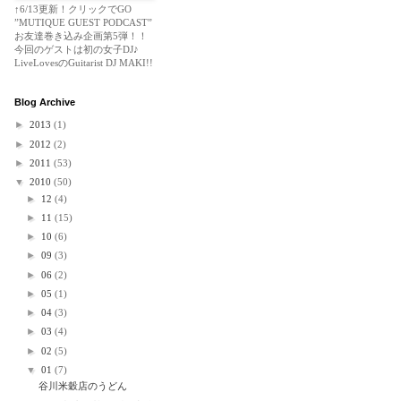
↑6/13更新！クリックでGO
”MUTIQUE GUEST PODCAST”
お友達巻き込み企画第5弾！！
今回のゲストは初の女子DJ♪
LiveLovesのGuitarist DJ MAKI!!
Blog Archive
►
2013
(1)
►
2012
(2)
►
2011
(53)
▼
2010
(50)
►
12
(4)
►
11
(15)
►
10
(6)
►
09
(3)
►
06
(2)
►
05
(1)
►
04
(3)
►
03
(4)
►
02
(5)
▼
01
(7)
谷川米穀店のうどん