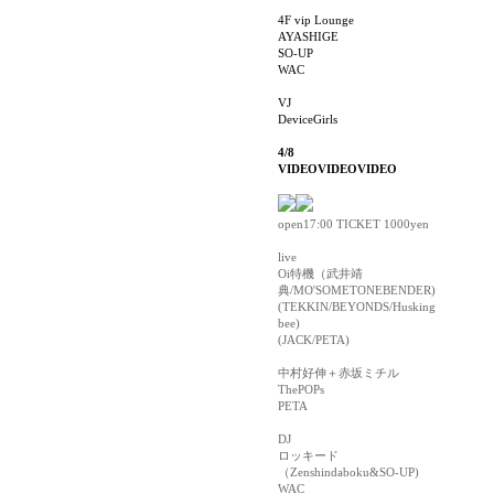
4F vip Lounge
AYASHIGE
SO-UP
WAC
VJ
DeviceGirls
4/8
VIDEOVIDEOVIDEO
open17:00 TICKET 1000yen
live
Oi特機（武井靖
典/MO'SOMETONEBENDER)
(TEKKIN/BEYONDS/Husking
bee)
(JACK/PETA)
中村好伸＋赤坂ミチル
ThePOPs
PETA
DJ
ロッキード
（Zenshindaboku&SO-UP)
WAC