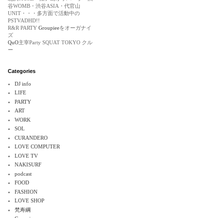
谷WOMB・渋谷ASIA・代官山
UNIT・・・多方面で活動中の
PSTVADHD!!
R&R PARTY
Groupiee
をオーガナイ
ズ
QuO
主宰Party SQUAT TOKYO クル
ー
Categories
DJ info
LIFE
PARTY
ART
WORK
SOL
CURANDERO
LOVE COMPUTER
LOVE TV
NAKISURF
podcast
FOOD
FASHION
LOVE SHOP
梵寿綱