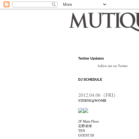
Twitter Updates
follow me on Twitter
DJ SCHEDULE
2012.04.06（FRI）
STERNE@WOMB
2F Main Floor
石野卓球
TEN
GUEST DJ