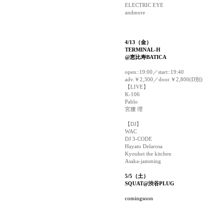
ELECTRIC EYE
andmore
4/13（金）
TERMINAL-H
@恵比寿BATICA
open::19:00／start::19:40
adv.￥2,300／door.￥2,800(D別)
【LIVE】
K-106
Pablo
宮腰 理
【DJ】
WAC
DJ 3-CODE
Hayato Delarosa
Kyouhei the kitchen
Asaka-jamming
5/5（土）
SQUAT@渋谷PLUG
comingsoon