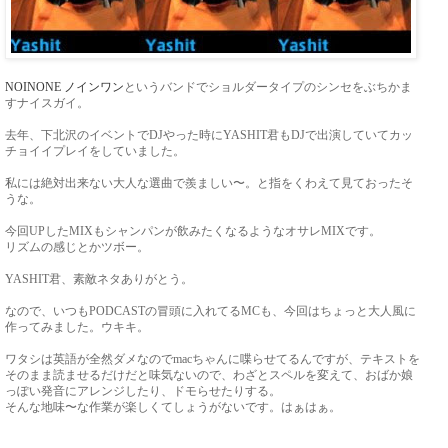
NOINONE ノインワン
というバンドでショルダータイプのシンセをぶちかま
すナイスガイ。
去年、下北沢のイベントでDJやった時にYASHIT君もDJで出演していてカッ
チョイイプレイをしていました。
私には絶対出来ない大人な選曲で羨ましい〜。と指をくわえて見ておったそ
うな。
今回UPしたMIXもシャンパンが飲みたくなるようなオサレMIXです。
リズムの感じとかツボー。
YASHIT君、素敵ネタありがとう。
なので、いつもPODCASTの冒頭に入れてるMCも、今回はちょっと大人風に
作ってみました。ウキキ。
ワタシは英語が全然ダメなのでmacちゃんに喋らせてるんですが、テキストを
そのまま読ませるだけだと味気ないので、わざとスペルを変えて、おばか娘
っぽい発音にアレンジしたり、ドモらせたりする。
そんな地味〜な作業が楽しくてしょうがないです。はぁはぁ。