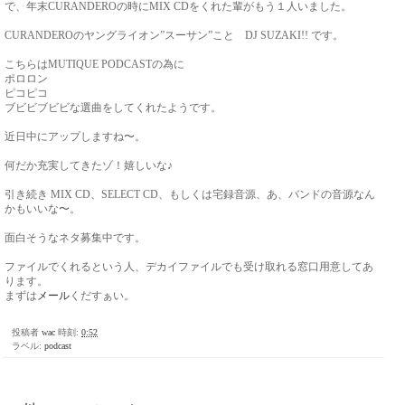
で、年末CURANDEROの時にMIX CDをくれた輩がもう１人いました。
CURANDEROのヤングライオン”スーサン”こと DJ SUZAKI!! です。
こちらはMUTIQUE PODCASTの為に
ポロロン
ピコピコ
ブビビブビビな選曲をしてくれたようです。
近日中にアップしますね〜。
何だか充実してきたゾ！嬉しいな♪
引き続き MIX CD、SELECT CD、もしくは宅録音源、あ、バンドの音源なん
かもいいな〜。
面白そうなネタ募集中です。
ファイルでくれるという人、デカイファイルでも受け取れる窓口用意してあ
ります。
まずは
メール
くだすぁい。
投稿者
wac
時刻:
0:52
ラベル:
podcast