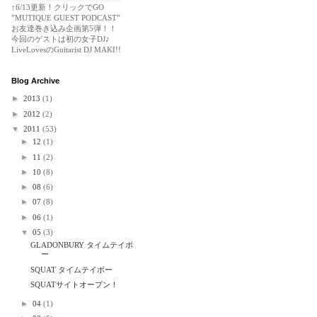
↑6/13更新！クリックでGO
”MUTIQUE GUEST PODCAST”
お友達巻き込み企画第5弾！！
今回のゲストは初の女子DJ♪
LiveLovesのGuitarist DJ MAKI!!
Blog Archive
►
2013
(1)
►
2012
(2)
▼
2011
(53)
►
12
(1)
►
11
(2)
►
10
(8)
►
08
(6)
►
07
(8)
►
06
(1)
▼
05
(3)
GLADONBURY タイムテイボ
ー
SQUAT タイムテイボー
SQUATサイトオープン！
►
04
(1)