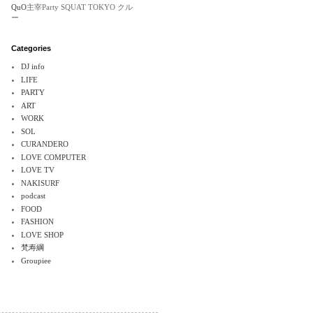
QuO
主宰Party SQUAT TOKYO クル
ー
Categories
DJ info
LIFE
PARTY
ART
WORK
SOL
CURANDERO
LOVE COMPUTER
LOVE TV
NAKISURF
podcast
FOOD
FASHION
LOVE SHOP
梵寿綱
Groupiee