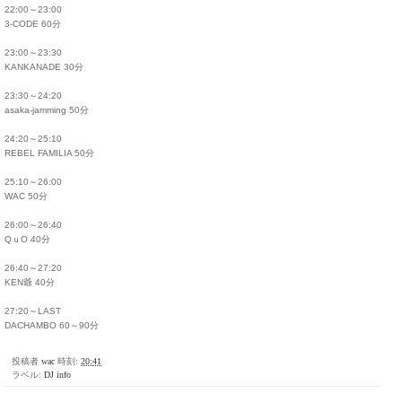
22:00～23:00
3-CODE 60分
23:00～23:30
KANKANADE 30分
23:30～24:20
asaka-jamming 50分
24:20～25:10
REBEL FAMILIA 50分
25:10～26:00
WAC 50分
26:00～26:40
QｕO 40分
26:40～27:20
KEN爺 40分
27:20～LAST
DACHAMBO 60～90分
投稿者
wac
時刻:
20:41
ラベル:
DJ info