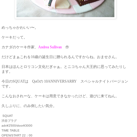
めっちゃかわいい〜。
ケーキだって。
カナダのケーキ作家、
Andrea Sullivan
作
だけどまぁこれを16歳の誕生日に贈られるんですからね。おませさん。
日本はほんとロリコン文化だぎゃぁ。とニコちゃん大王的に思ってみたりし
ます。
今日のSQUATは QuOの 10ANNIVERSARRY スペシャルナイトバージョン
です。
こんなおされーな、ケーキは用意できなかったけど、遊びに来てねん。
久しぶりに、のみ倒したい気分。
SQUAT
渋谷プラグ
adv¥2500/door¥3000
TIME TABLE
OPEN/START 22：00