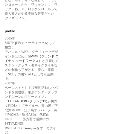
どな。ネイティブな発音で「ワッケ
ンロォー」から「ワッケン」→「ワ
ック」ね。ア、ロッケンロールって
奇人変人がやる不快な音楽だった
け？ギャフン。
profile
2005年
MUTIQUE(ミューティック)
として
独立。
アパレル・WEB・グラフィックデザ
インをはじめ、
GRWW（グランド ロ
イヤル ウッドワークス）
と共同して
ステンドグラス・モザイクタイルな
どの制作も手がける。傍ら、原宿
「SOL」
の裏STAFFとしても活動
中。
2007年
ベーシストとして10年間活動したバ
ンドを脱退後、東京アンダーグラウ
ンドシーンのフリーメイソン
「CURANDERO(クランデロ)」
初の
女性DJとしてデビュー。青山蜂・下
北沢MORE・江ノ島オッパーラ・渋
谷WOMB・渋谷ASIA・代官山
UNIT・・・多方面で活動中の
PSTVADHD!!
R&R PARTY
Groupiee
をオーガナイ
ズ