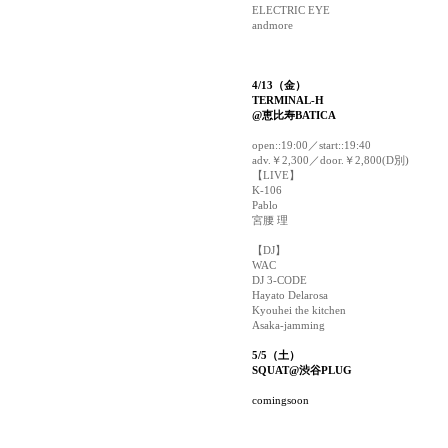
ELECTRIC EYE
andmore
4/13（金）
TERMINAL-H
@恵比寿BATICA
open::19:00／start::19:40
adv.￥2,300／door.￥2,800(D別)
【LIVE】
K-106
Pablo
宮腰 理
【DJ】
WAC
DJ 3-CODE
Hayato Delarosa
Kyouhei the kitchen
Asaka-jamming
5/5（土）
SQUAT@渋谷PLUG
comingsoon