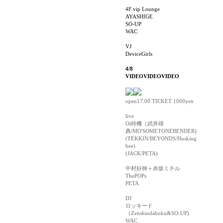
4F vip Lounge
AYASHIGE
SO-UP
WAC
VJ
DeviceGirls
4/8
VIDEOVIDEOVIDEO
open17:00 TICKET 1000yen
live
Oi特機（武井靖
典/MO'SOMETONEBENDER)
(TEKKIN/BEYONDS/Husking
bee)
(JACK/PETA)
中村好伸＋赤坂ミチル
ThePOPs
PETA
DJ
ロッキード
（Zenshindaboku&SO-UP)
WAC