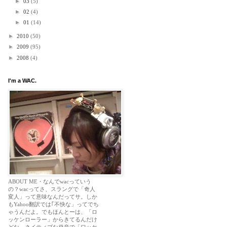
►
03
(5)
►
02
(4)
►
01
(14)
►
2010
(50)
►
2009
(95)
►
2008
(4)
I'm a WAC.
ABOUT ME・なんでwacっていう
の？wacってさ、スラングで「奇人
変人」って意味なんだってサ。しか
もYahoo翻訳では｢不快な」ってでち
ゃうんだよ。でもほんとーは、「ロ
ッケンローラー」からきてるんだけ