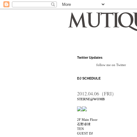
Twitter Updates
follow me on Twitter
DJ SCHEDULE
2012.04.06（FRI）
STERNE@WOMB
2F Main Floor
石野卓球
TEN
GUEST DJ