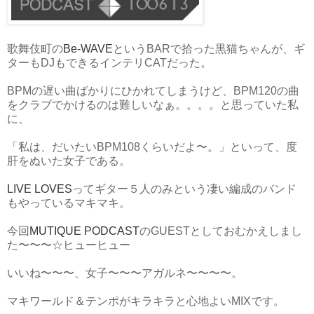
歌舞伎町の
Be-WAVE
というBARで拾った黒猫ちゃんが、ギ
ターもDJもできるインテリCATだった。
BPMの遅い曲ばかりにひかれてしまうけど、BPM120の曲
をクラブでかけるのは難しいなぁ。。。。と思っていた私
に、
「私は、だいたいBPM108くらいだよ〜。」といって、度
肝をぬいた女子である。
LIVE LOVES
ってギター５人のみという凄い編成のバンド
もやっているマキマキ。
今回
MUTIQUE PODCAST
のGUESTとしておむかえしまし
た〜〜〜☆ヒューヒュー
いいね〜〜〜、女子〜〜〜アガルネ〜〜〜〜。
マキワールド＆テンポがキラキラと心地よいMIXです。