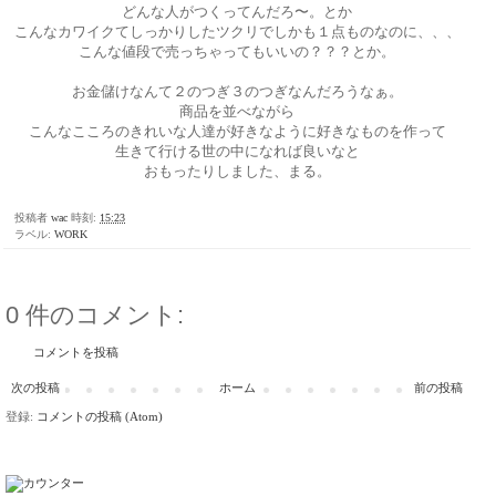
どんな人がつくってんだろ〜。とか
こんなカワイクてしっかりしたツクリでしかも１点ものなのに、、、
こんな値段で売っちゃってもいいの？？？とか。
お金儲けなんて２のつぎ３のつぎなんだろうなぁ。
商品を並べながら
こんなこころのきれいな人達が好きなように好きなものを作って
生きて行ける世の中になれば良いなと
おもったりしました、まる。
投稿者
wac
時刻:
15:23
ラベル:
WORK
0 件のコメント:
コメントを投稿
次の投稿
ホーム
前の投稿
登録:
コメントの投稿 (Atom)