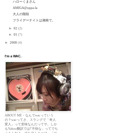
ハローくまさん
AMIGA@oppa-la
大人の階段
フライデーナイトは湘南で。
►
02
(2)
►
01
(7)
►
2008
(4)
I'm a WAC.
ABOUT ME・なんでwacっていう
の？wacってさ、スラングで「奇人
変人」って意味なんだってサ。しか
もYahoo翻訳では｢不快な」ってでち
ゃうんだよ。でもほんとーは、「ロ