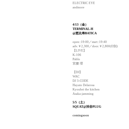
ELECTRIC EYE
andmore
4/13（金）
TERMINAL-H
@恵比寿BATICA
open::19:00／start::19:40
adv.￥2,300／door.￥2,800(D別)
【LIVE】
K-106
Pablo
宮腰 理
【DJ】
WAC
DJ 3-CODE
Hayato Delarosa
Kyouhei the kitchen
Asaka-jamming
5/5（土）
SQUAT@渋谷PLUG
comingsoon