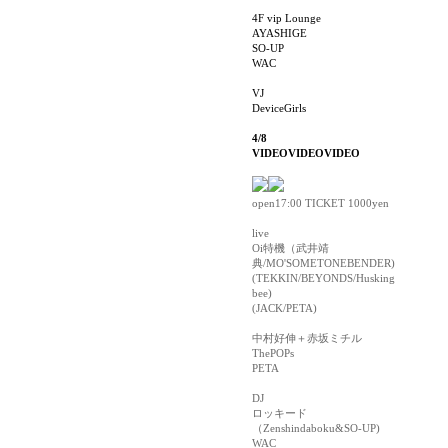
4F vip Lounge
AYASHIGE
SO-UP
WAC
VJ
DeviceGirls
4/8
VIDEOVIDEOVIDEO
open17:00 TICKET 1000yen
live
Oi特機（武井靖
典/MO'SOMETONEBENDER)
(TEKKIN/BEYONDS/Husking
bee)
(JACK/PETA)
中村好伸＋赤坂ミチル
ThePOPs
PETA
DJ
ロッキード
（Zenshindaboku&SO-UP)
WAC