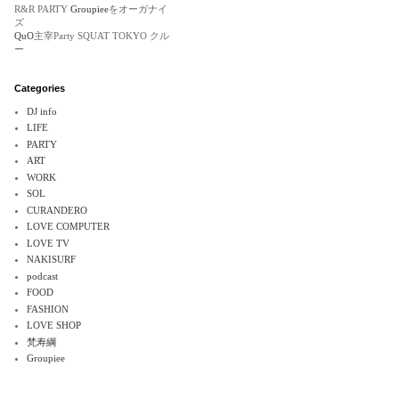
R&R PARTY
Groupiee
をオーガナイ
ズ
QuO
主宰Party SQUAT TOKYO クル
ー
Categories
DJ info
LIFE
PARTY
ART
WORK
SOL
CURANDERO
LOVE COMPUTER
LOVE TV
NAKISURF
podcast
FOOD
FASHION
LOVE SHOP
梵寿綱
Groupiee