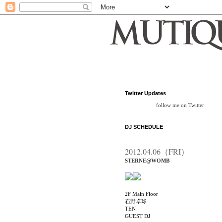
Twitter Updates
follow me on Twitter
DJ SCHEDULE
2012.04.06（FRI）
STERNE@WOMB
2F Main Floor
石野卓球
TEN
GUEST DJ