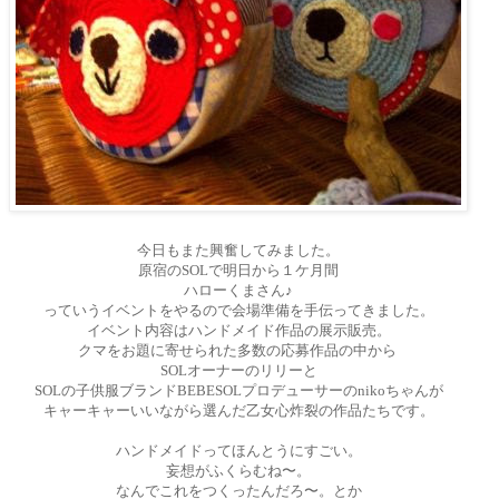
今日もまた興奮してみました。
原宿のSOLで明日から１ケ月間
ハローくまさん♪
っていうイベントをやるので会場準備を手伝ってきました。
イベント内容はハンドメイド作品の展示販売。
クマをお題に寄せられた多数の応募作品の中から
SOLオーナーのリリーと
SOLの子供服ブランドBEBESOLプロデューサーのnikoちゃんが
キャーキャーいいながら選んだ乙女心炸裂の作品たちです。
ハンドメイドってほんとうにすごい。
妄想がふくらむね〜。
なんでこれをつくったんだろ〜。とか