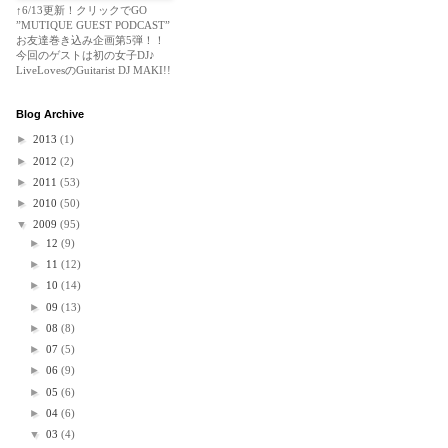
↑6/13更新！クリックでGO
”MUTIQUE GUEST PODCAST”
お友達巻き込み企画第5弾！！
今回のゲストは初の女子DJ♪
LiveLovesのGuitarist DJ MAKI!!
Blog Archive
►
2013
(1)
►
2012
(2)
►
2011
(53)
►
2010
(50)
▼
2009
(95)
►
12
(9)
►
11
(12)
►
10
(14)
►
09
(13)
►
08
(8)
►
07
(5)
►
06
(9)
►
05
(6)
►
04
(6)
▼
03
(4)