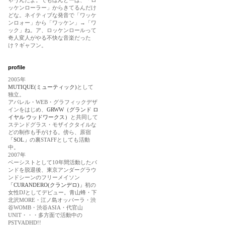
ッケンローラー」からきてるんだけ
どな。ネイティブな発音で「ワッケ
ンロォー」から「ワッケン」→「ワ
ック」ね。ア、ロッケンロールって
奇人変人がやる不快な音楽だった
け？ギャフン。
profile
2005年
MUTIQUE(ミューティック)
として
独立。
アパレル・WEB・グラフィックデザ
インをはじめ、
GRWW（グランド ロ
イヤル ウッドワークス）
と共同して
ステンドグラス・モザイクタイルな
どの制作も手がける。傍ら、原宿
「SOL」
の裏STAFFとしても活動
中。
2007年
ベーシストとして10年間活動したバ
ンドを脱退後、東京アンダーグラウ
ンドシーンのフリーメイソン
「CURANDERO(クランデロ)」
初の
女性DJとしてデビュー。青山蜂・下
北沢MORE・江ノ島オッパーラ・渋
谷WOMB・渋谷ASIA・代官山
UNIT・・・多方面で活動中の
PSTVADHD!!